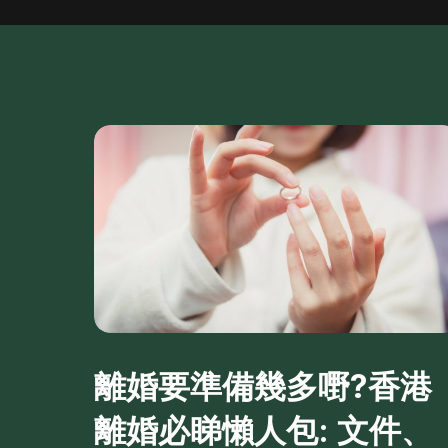
離婚要準備幾多嘢?香港
離婚必睇懶人包: 文件、