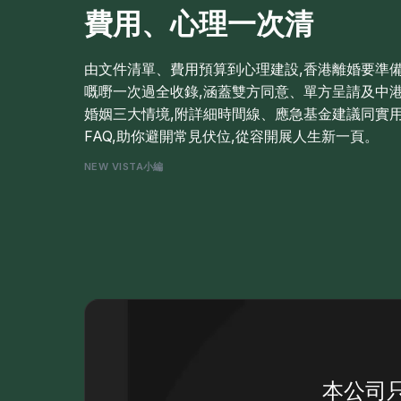
費用、心理一次清
由文件清單、費用預算到心理建設,香港離婚要準
嘅嘢一次過全收錄,涵蓋雙方同意、單方呈請及中
婚姻三大情境,附詳細時間線、應急基金建議同實
FAQ,助你避開常見伏位,從容開展人生新一頁。
NEW VISTA小編
本公司