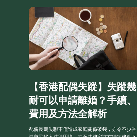
【香港配偶失蹤】失蹤幾
耐可以申請離婚？手續、
費用及方法全解析
配偶長期失聯不僅造成家庭關係破裂，亦令不少香
港市民陷入法律困境。幸而法律容許在特定條件下