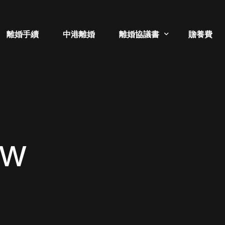
離婚手續
中港離婚
離婚協議書
贍養費
補領離婚證書
分居協議書
ew