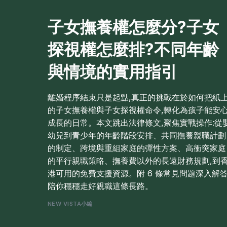
子女撫養權怎麼分?子女
探視權怎麼排?不同年齡
與情境的實用指引
離婚程序結束只是起點,真正的挑戰在於如何把紙
的子女撫養權與子女探視權命令,轉化為孩子能安
成長的日常。本文跳出法律條文,聚焦實戰操作:從
幼兒到青少年的年齡階段安排、共同撫養親職計劃
的制定、跨境與重組家庭的彈性方案、高衝突家庭
的平行親職策略、撫養費以外的長遠財務規劃,到
港可用的免費支援資源。附 6 條常見問題深入解答
陪你穩穩走好親職這條長路。
NEW VISTA小編