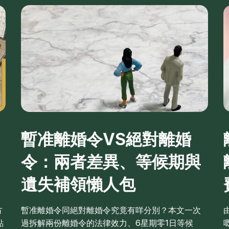
暫准離婚令VS絕對離婚
令：兩者差異、等候期與
遺失補領懶人包
方
暫准離婚令同絕對離婚令究竟有咩分別？本文一次
點
過拆解兩份離婚令的法律效力、6星期零1日等候