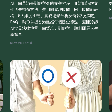
期、由呈請書到絕對令的完整程序，並詳細講解文
件遺失補領方法、費用同處理時間。附上時間軸表
格、5大維度比較、實務場景分析及6條常見問題
N
FAQ，助你掌握香港離婚每個關鍵節點，避開冷靜
期常見法律地雷，由暫准走到絕對，順利開展人生
新篇章。
NEW VISTA小編