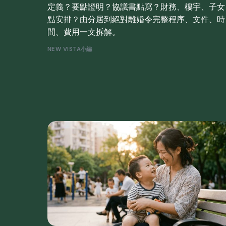
定義？要點證明？協議書點寫？財務、樓宇、子女
點安排？由分居到絕對離婚令完整程序、文件、時
間、費用一文拆解。
NEW VISTA小編