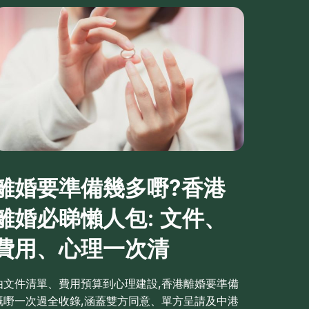
離婚要準備幾多嘢?香港
離婚必睇懶人包: 文件、
費用、心理一次清
由文件清單、費用預算到心理建設,香港離婚要準備
嘅嘢一次過全收錄,涵蓋雙方同意、單方呈請及中港