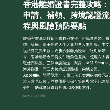
香港離婚證書完整攻略：
申請、補領、跨境認證流
程與風險預防要點
離婚證書睇落只係一張政府文件，但每逢再婚、買
樓、移民、繼承呢啲人生大事都會反覆出場。本文
從法律定義出發，逐步拆解離婚證書、絕對離婚
令、暫准離婚令三份文件嘅角色差異，梳理六大實
戰使用場景、三條申請渠道（親身、iAM Smart+
海外郵遞）同三大跨境認證路徑（內地公證、
Apostille、雙重認證），附五個真實糾紛個案示範
港人常見伏位，並提供長期保存策略與電子化趨勢
分析，助你喺關鍵時刻攞出啱使嘅文件。
NEW VISTA小編