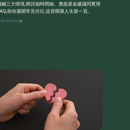
婚姻三大情境,附詳細時間線、應急基金建議同實用
FAQ,助你避開常見伏位,從容開展人生新一頁。
EW VISTA小編