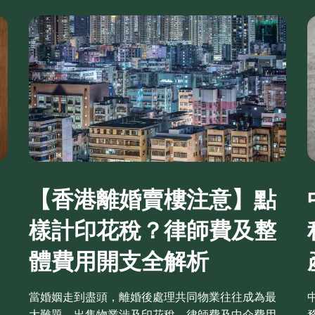
【香港離婚賣樓注意】點
樣計印花稅？律師費及整
體費用開支全解析
當婚姻走到盡頭，離婚後處理共同物業往往成為最
大難題。出售物業涉及印花稅、律師費及中介費用