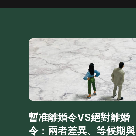
暫准離婚令VS絕對離婚
令：兩者差異、等候期與