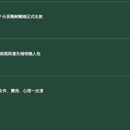
？分居幾耐離婚正式生效
等候期與遺失補領懶人包
 文件、費用、心理一次清