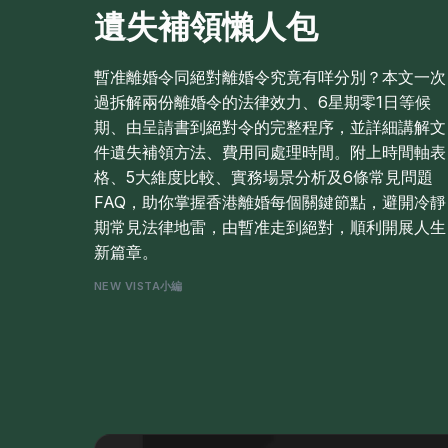
遺失補領懶人包
暫准離婚令同絕對離婚令究竟有咩分別？本文一次
過拆解兩份離婚令的法律效力、6星期零1日等候
期、由呈請書到絕對令的完整程序，並詳細講解文
件遺失補領方法、費用同處理時間。附上時間軸表
格、5大維度比較、實務場景分析及6條常見問題
FAQ，助你掌握香港離婚每個關鍵節點，避開冷靜
期常見法律地雷，由暫准走到絕對，順利開展人生
新篇章。
NEW VISTA小編