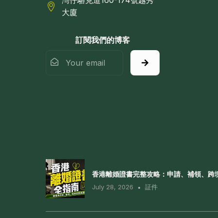
灣仔駱克道160-174號越秀
大廈
訂閱我們的博客
香港離婚證書完整攻略：申請、補領、跨
July 28, 2026
証件