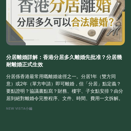
分居離婚詳解：香港分居多久離婚先批准？分居幾
耐離婚正式生效
分居係香港最常用嘅離婚途徑之一。分居1年（雙方同
意）或2年（單方申請）即可離婚，但「分居」點定義？
要點證明？協議書點寫？財務、樓宇、子女點安排？由分
居到絕對離婚令完整程序、文件、時間、費用一文拆解。
NEW VISTA小編