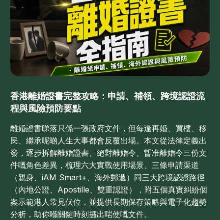
香港離婚證書完整攻略：申請、補領、跨境認證流
程與風險預防要點
離婚證書睇落只係一張政府文件，但每逢再婚、買樓、移
民、繼承呢啲人生大事都會反覆出場。本文從法律定義出
發，逐步拆解離婚證書、絕對離婚令、暫准離婚令三份文
件嘅角色差異，梳理六大實戰使用場景、三條申請渠道
（親身、iAM Smart+、海外郵遞）同三大跨境認證路徑
（內地公證、Apostille、雙重認證），附五個真實糾紛個
案示範港人常見伏位，並提供長期保存策略與電子化趨勢
分析，助你喺關鍵時刻攞出啱使嘅文件。