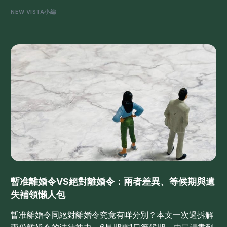
NEW VISTA小編
暫准離婚令VS絕對離婚令：兩者差異、等候期與遺
失補領懶人包
暫准離婚令同絕對離婚令究竟有咩分別？本文一次過拆解