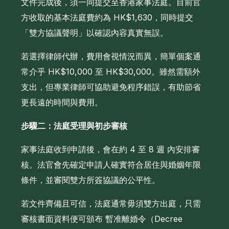
文件完成後，須一同提交至香港家事法庭。目前官
方收取的基本法庭費約為 HK$1,630，同時提交
「雙方協議聲明」以確認內容真實無誤。
若選擇律師代辦，費用會視情況而異，簡單個案通
常介乎 HK$10,000 至 HK$30,000。雖然需額外
支出，但專業律師可協助避免程序錯誤，有助節省
更長遠的時間與費用。
步驟二：法庭受理與初步審核
家事法庭收到申請後，會在約 4 至 8 週 內安排審
核。法官會先確定申請人確實符合居住與婚姻年限
條件，並審閱雙方所簽協議的公平性。
若文件齊備且可信，法庭通常毋須雙方出庭，只需
審核書面資料便可頒布 暫准離婚令（Decree