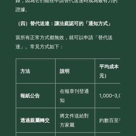
錄，因為它們能在申請替代送達時成為最有力的
證據。
（四）替代送達：讓法庭認可的「通知方式」
當所有正常方式都無效，就可以申請「替代送
達」。常見方式如下：
平均成本（港
方法
說明
元）
在報章刊登通
報紙公告
1,000–3,000
知
將文件送給對
透過親屬轉交
約數百至千元
方家屬