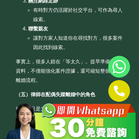
關注網路足跡
有時對方仍活躍於社交平台，可作為尋人
線索。
聯繫親友
讓對方家人知道你在尋找對方，很多案件
因此找到線索。
事實上，很多人錯在「等太久」。提早準備這些
資料，不僅能強化案件證據，還可縮短整個失蹤
離婚流程。
（五）律師在配偶失蹤離婚中的角色
律師不只是文件代辦人，更是策略顧問。
經驗豐富的家事律師可以：
Whatsapp 查詢
帮你選擇最合適的離婚理由（分居、遺棄或行