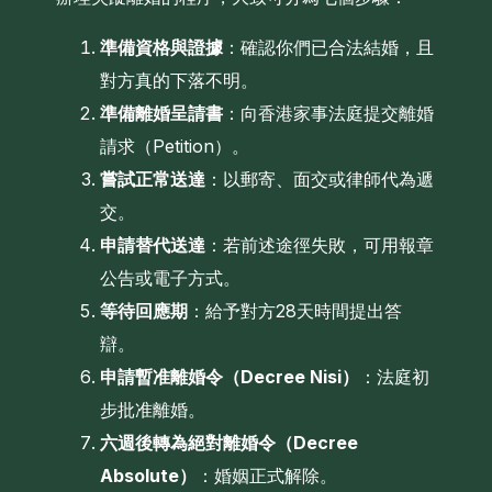
準備資格與證據
：確認你們已合法結婚，且
對方真的下落不明。
準備離婚呈請書
：向香港家事法庭提交離婚
請求（Petition）。
嘗試正常送達
：以郵寄、面交或律師代為遞
交。
申請替代送達
：若前述途徑失敗，可用報章
公告或電子方式。
等待回應期
：給予對方28天時間提出答
辯。
申請暫准離婚令（Decree Nisi）
：法庭初
步批准離婚。
六週後轉為絕對離婚令（Decree
Absolute）
：婚姻正式解除。