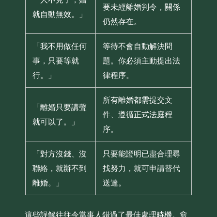
要未經離婚判令，關係
就自動無效。」
仍然存在。
「我不用做任何
等待不會自動解決問
事，只要等就
題。你必須主動提出法
行。」
律程序。
所有離婚都需提交文
「離婚只要講聲
件、遵循正式法庭程
就可以了。」
序。
「對方沒錢、沒
只要能證明已盡合理尋
聯絡，就辦不到
找努力，就可申請替代
離婚。」
送達。
這些誤解往往令當事人錯過了最佳處理時機。愈