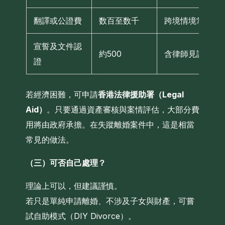
翻譯或公證費
数百至数千
跨境情境常見
宣誓及文件認
約500
含律師見證
證
若經濟困難，可申請
香港法律援助署（Legal
Aid）
。只要通過資產審核與案情評估，大部分費
用將由政府承擔。在失蹤離婚案件中，這是相當
常見的做法。
（三）可否自己處理？
理論上可以，但建議謹慎。
若只是單純申請離婚、不涉及子女與財產，可嘗
試自助模式（DIY Divorce）。