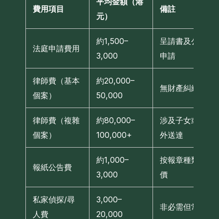
平均金額（港
費用項目
備註
元）
約1,500–
呈請書及公告
法庭申請費用
3,000
申請
律師費（基本
約20,000–
無財產糾紛者
個案）
50,000
律師費（複雜
約80,000–
涉及子女或境
個案）
100,000+
外送達
約1,000–
按報章種類定
報紙公告費
3,000
價
私家偵探/尋
3,000–
非必需但常用
人費
20,000