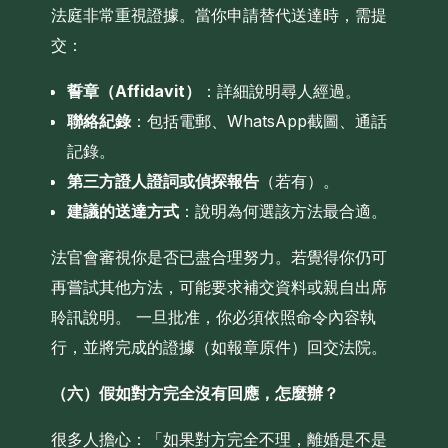
法庭非常重視證據。當你申請替代送達時，需提
交：
誓章（Affidavit）
：詳細說明尋人經過。
聯絡紀錄
：包括電郵、WhatsApp截圖、通話
記錄。
第三方證人證詞或偵探報告
（若有）。
建議的送達方式
：說明為何選該方法最合適。
法官會審視你是否已盡合理努力。若覺得你仍可
再嘗試其他方法，可能要求補交資料或親自出席
聆訊說明。 一旦批准，你必須依照命令內容執
行，並將完成的證據（如報章原件）回交法院。
（六）假如對方完全沒有回應，怎麼辦？
很多人擔心：「如果對方完全不理，離婚是不是