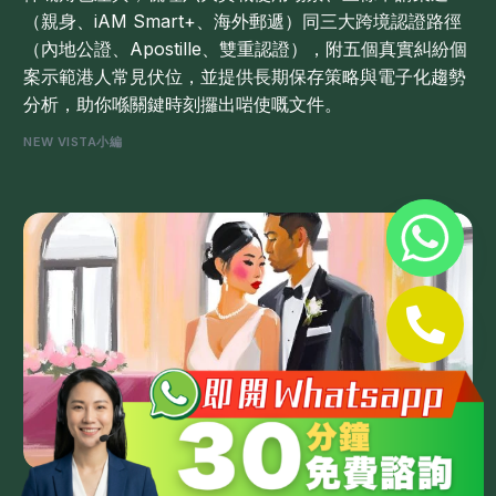
（親身、iAM Smart+、海外郵遞）同三大跨境認證路徑
（內地公證、Apostille、雙重認證），附五個真實糾紛個
案示範港人常見伏位，並提供長期保存策略與電子化趨勢
分析，助你喺關鍵時刻攞出啱使嘅文件。
NEW VISTA小編
Whatsapp 查詢