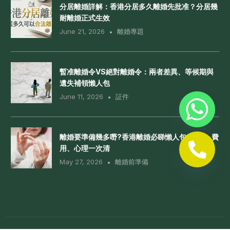
分居離婚詳解：香港分居多久離婚先批准？分居幾
耐離婚正式生效
June 21, 2026
離婚專題
暫准離婚令VS絕對離婚令：兩者差異、等候期與
遺失補領懶人包
June 11, 2026
証件
離婚要準備幾多嘢?香港離婚必睇懶人包: 文件、費
用、心理一次清
May 27, 2026
離婚前準備
Whatsapp 查詢