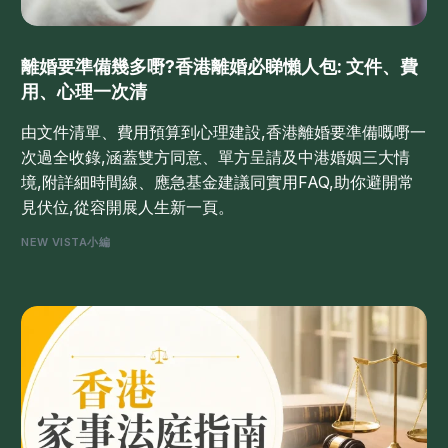
離婚要準備幾多嘢?香港離婚必睇懶人包: 文件、費
用、心理一次清
由文件清單、費用預算到心理建設,香港離婚要準備嘅嘢一
次過全收錄,涵蓋雙方同意、單方呈請及中港婚姻三大情
境,附詳細時間線、應急基金建議同實用FAQ,助你避開常
見伏位,從容開展人生新一頁。
NEW VISTA小編