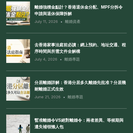
離婚強積金點計？香港退休金分配、MPF分拆令
申請與退休保障拆解
July 11, 2026
離婚資產
去香港家事法庭前必讀：網上預約、地址交通、程
序時間與所需文件全解構
July 4, 2026
離婚專題
分居離婚詳解：香港分居多久離婚先批准？分居幾
耐離婚正式生效
June 21, 2026
離婚專題
暫准離婚令VS絕對離婚令：兩者差異、等候期與
遺失補領懶人包