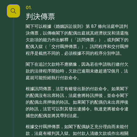
01.
判決傳票
閣下可以根據《婚姻訴訟規則》第 87 條向法庭申請判
決傳票，以傳喚閣下的配偶出庭就其經濟狀況和清還拖
欠款項的能力作出解釋（「訊問傳票」），或判閣下的
配偶入獄（「交付羈押傳票」）。訊問程序和交付羈押
程序是截然不同的，必須根據不同的程序分別申請。
閣下在追討欠款時不應猶豫，因為若在申請執行繳付欠
款的法律程序開始時，欠款已逾期未繳超過12個月，法
庭就可能拒絕執行付款命令。
根據訊問傳票，法官有權發出新的付款命令。如果閣下
的配偶沒有出席聆訊，法庭會將聆訊押後，並命令閣下
的配偶出席押後的聆訊。如果閣下的配偶仍未出席押後
的聆訊，法官可以對其發出逮捕令。執達吏將被命令逮
捕您的配偶並將其帶到法庭。
根據交付羈押傳票，如閣下配偶缺乏充分理由而未能付
款，法庭有權判其入獄。如付款人清繳欠款或作出相關