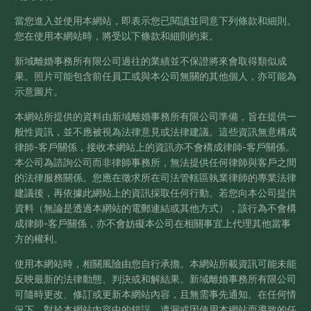
當您進入並使用本網站，即表示您已閱讀並同意下列條款和細則。
您在使用本網站時，將受以下條款和細則約束。
新域離婚事務所有限公司過往的業績並不保證將來會取得類似成
果。照片可能包含前任員工或與本公司無關的其他個人，亦可能為
示意圖片。
本網站所提供的資料由新域離婚事務所有限公司準備，旨在提供一
般性資訊，並不應被視為法律意見或法律建議。這些資訊無意構成
律師-客戶關係，接收本網站上的資訊亦不會構成律師-客戶關係。
本公司為諮詢公司而非律師事務所，無法提供任何律師與客戶之間
的法律服務關係。您應在徵求所在司法管轄區執業律師的專業法律
建議後，再依據此網站上的資訊採取任何行動。若您向本公司提供
資料（無論是透過本網站的電郵連結或其他方式），該行為不會構
成律師-客戶關係，亦不會妨礙本公司在相關事宜上代理其他當事
方的權利。
使用本網站時，相關風險由您自行承擔。本網站所載資訊可能未能
反映最新的法律動態、判決或和解結果。新域離婚事務所有限公司
可隨時更改、修訂或更新本網站內容，且無需事先通知。在任何情
況下，對於本網站內容中的錯誤、遺漏或因使用本網站而導致的任